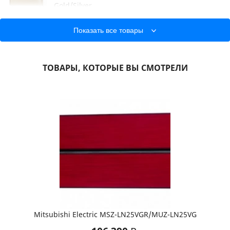
Gold/Silver
Напряжение:
220 В
Площадь:
25 м²
Показать все товары
46 100 ₽
ТОВАРЫ, КОТОРЫЕ ВЫ СМОТРЕЛИ
Kentatsu KSGB53HFAN1/KSRB53HFAN1
Напряжение:
220 В
Площадь:
50 м²
48 900 ₽
Mdv MDSAF-18HRN1/MDOAF-18HN1
Напряжение:
220 В
Площадь:
50 м²
Mitsubishi Electric MSZ-LN25VGR/MUZ-LN25VG