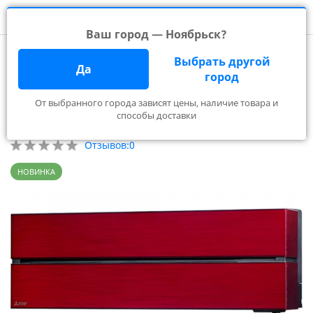
Ваш город — Ноябрьск?
Главная
Каталог
Настенные кондиционеры
Выбрать другой
Mitsubishi Electric MSZ-LN25VGR/MUZ-LN25VG
Да
город
Mitsubishi Electric MSZ-
От выбранного города зависят цены, наличие товара и
LN25VGR/MUZ-LN25VG
способы доставки
Отзывов:
0
НОВИНКА