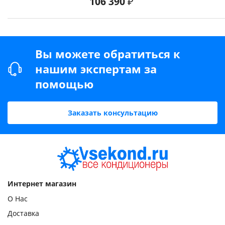
106 390 ₽
63 900 ₽
Mdv MDSAF-24HRN1/MDOAF-24HN1
Напряжение:
220 В
Площадь:
70 м²
Вы можете обратиться к
нашим экспертам за
51 500 ₽
помощью
Kentatsu KSGB53HZAN1/KSRB53HZAN1
Напряжение:
220 В
Заказать консультацию
Площадь:
50 м²
59 140 ₽
Midea MSMBCU-18HRFN1(BW)/MOB02-19HFN1
Интернет магазин
Напряжение:
220 В
О Нас
Площадь:
55 м²
Доставка