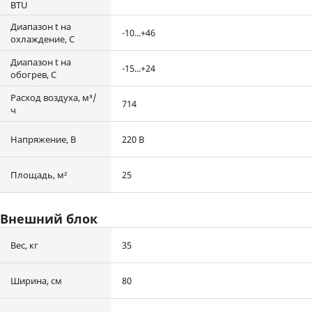
BTU
Диапазон t на
-10...+46
охлаждение, С
Диапазон t на
-15...+24
обогрев, С
Расход воздуха, м³/
714
ч
Напряжение, В
220 В
Площадь, м²
25
Внешний блок
Вес, кг
35
Ширина, см
80