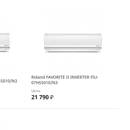
Roland FAVORITE II INVERTER FIU-
SS010/N3
07HSS010/N3
Цена
21 790
₽