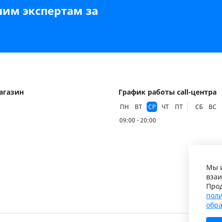
шим экспертам за
агазин
График работы call-центра
ПН
ВТ
СР
ЧТ
ПТ
СБ
ВС
09:00 - 20:00
Мы и
взаи
Прод
поли
обр