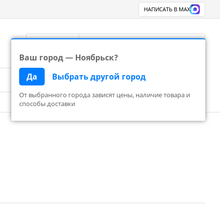
НАПИСАТЬ В MAX
Ноябрьск
8 800 777 83 24
Перезвоните
Ваш город — Ноябрьск?
Да
Выбрать другой город
Поиск
Корзина пуста
От выбранного города зависят цены, наличие товара и
способы доставки