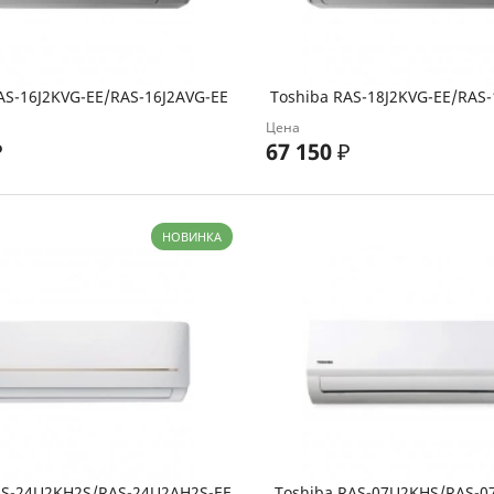
AS-16J2KVG-EE/RAS-16J2AVG-EE
Toshiba RAS-18J2KVG-EE/RAS-
Цена
₽
67 150
₽
НОВИНКА
AS-24U2KH2S/RAS-24U2AH2S-EE
Toshiba RAS-07U2KHS/RAS-0