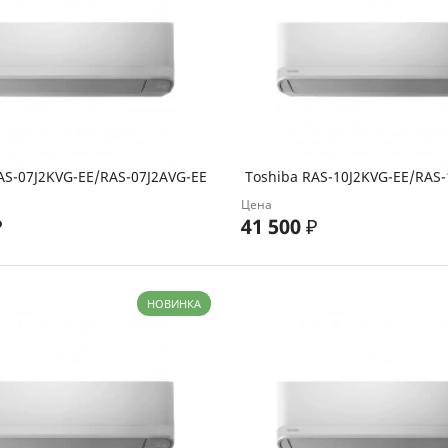
AS-07J2KVG-EE/RAS-07J2AVG-EE
Toshiba RAS-10J2KVG-EE/RAS-
Цена
₽
41 500
₽
НОВИНКА