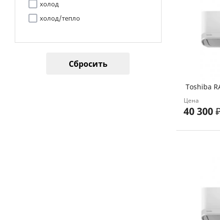
холод
холод/тепло
Сбросить
Toshiba R
Цена
40 300