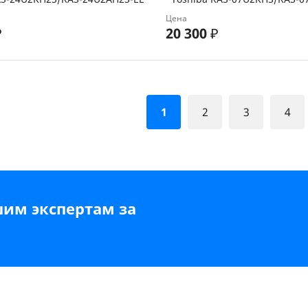
Цена
₽
20 300
₽
1
2
3
4
шим экспертам за