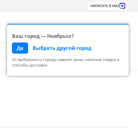
НАПИСАТЬ В MAX
Ноябрьск
8 800 777 83 24
Перезвоните
Ваш город — Ноябрьск?
Да
Выбрать другой город
Поиск
Корзина пуста
От выбранного города зависят цены, наличие товара и
способы доставки