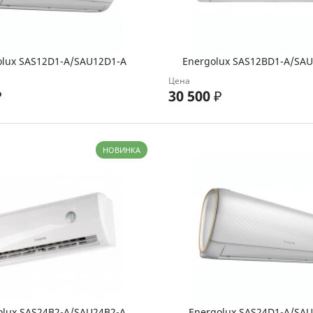
olux SAS12D1-A/SAU12D1-A
Energolux SAS12BD1-A/SA
Цена
₽
30 500
₽
НОВИНКА
olux SAS24B2-A/SAU24B2-A
Energolux SAS24D1-A/SA