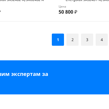
Цена
₽
50 800
₽
1
2
3
4
шим экспертам за