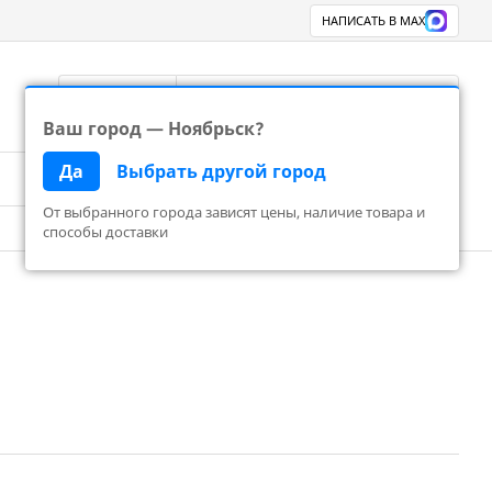
НАПИСАТЬ В MAX
Ноябрьск
8 800 777 83 24
Перезвоните
Ваш город — Ноябрьск?
Да
Выбрать другой город
Поиск
Корзина пуста
От выбранного города зависят цены, наличие товара и
способы доставки